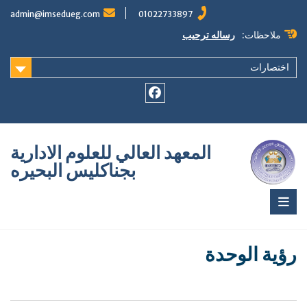
Ski
admin@imsedueg.com
01022733897
t
conten
ملاحظات:
رساله ترحيب
اختصارات
Facebook
المعهد العالي للعلوم الادارية
بجناكليس البحيره
رؤية الوحدة