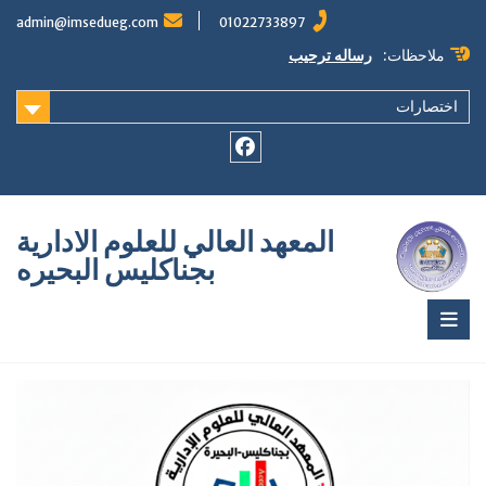
Ski
admin@imsedueg.com
01022733897
t
conten
ملاحظات:
رساله ترحيب
اختصارات
Facebook
المعهد العالي للعلوم الادارية
بجناكليس البحيره