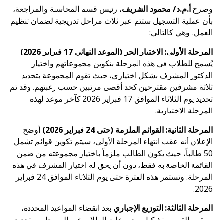
وصرح
أ.م.د/ محمود الشريف
، رئيس قسم المحاسبة والمراجعة،
بأن عملية التسجيل ستتم عبر ثلاث مراحل تدريجية لضمان تنظيم
العمل، وهي كالتالي
:
المرحلة الأولى: الاختيار الحر (الموعد النهائي 17 فبراير 2026)
يُسمح للطلاب في هذه المرحلة بتكوين مجموعاتهم واختيار
الدكتور المشرف بشكل اختياري، حيث تقوم المجموعة بتحديد
ثلاثة مشرفين مقترحين كحد أقصى مرتبين حسب رغبتهم.
وقد تم
تحديد يوم الثلاثاء الموافق 17 فبراير 2026 كآخر موعد لهذه
المرحلة الاختيارية
.
المرحلة الثانية: القوائم الملزمة (حتى 24 فبراير 2026)
أوضح
الإعلان أنه عقب انتهاء المرحلة الأولى، سيتم تكوين قوائم تشمل
50 طالباً، حيث يكون الطالب ملزماً باختيار مجموعته من ضمن
القائمة الخاصة به فقط، دون أن يحق له اختيار المشرف في هذه
المرحلة.
وتستمر هذه الفترة حتى يوم الثلاثاء الموافق 24 فبراير
.
2026
المرحلة الثالثة: التوزيع الإجباري
بعد انقضاء المواعيد المحددة،
سيقوم القسم بتشكيل مجموعات الطلاب غير المسجلين وتحديد