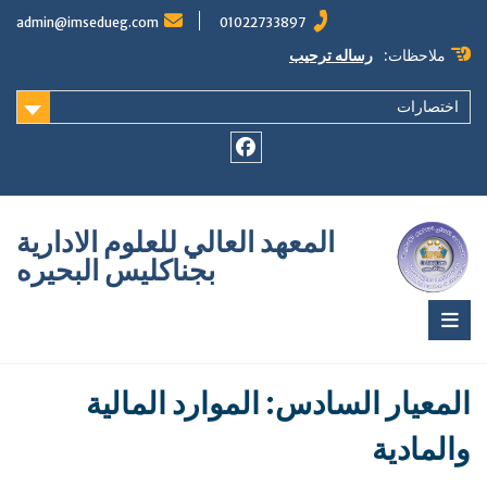
Ski
admin@imsedueg.com
01022733897
t
conten
ملاحظات:
رساله ترحيب
اختصارات
Facebook
المعهد العالي للعلوم الادارية
بجناكليس البحيره
المعيار السادس: الموارد المالية
والمادية