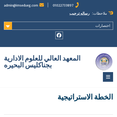
Ski
admin@imsedueg.com
01022733897
t
conten
ملاحظات:
رساله ترحيب
اختصارات
Facebook
المعهد العالي للعلوم الادارية
بجناكليس البحيره
الخطة الاستراتيجية