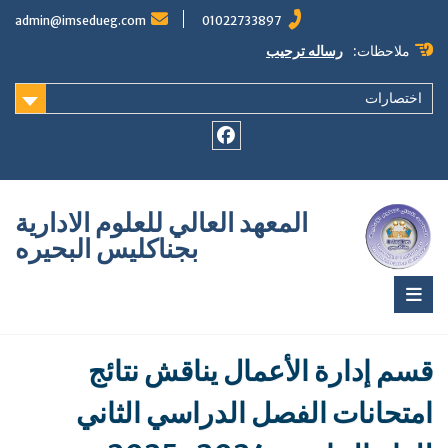
Ski
admin@imsedueg.com
01022733897
t
conten
ملاحظات:
رساله ترحيب
اختصارات
Facebook
المعهد العالي للعلوم الادارية
بجناكليس البحيره
قسم إدارة الأعمال يناقش نتائج
امتحانات الفصل الدراسي الثاني